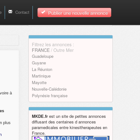
e
Contact
Publier une nouvelle annonce
Filtrez les annonces :
FRANCE
/ Outre Mer
Guadeloupe
Guyane
La Réunion
Martinique
Mayotte
Nouvelle-Calédonie
voire à
Polynésie française
ces
MKDE.fr
est un site de petites annonces
diffusant des centaines d annonces
n plus
paramedicales entre kinesitherapeutes en
France.
n