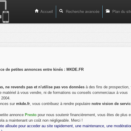
Accueil
Recherche avancée
Plan du sit
ice de petites annonces entre kinés : MKDE.FR
s, ne revends pas et n'utilise pas vos données
à des fins de prospection, 
s de matériel à vous vendre, ni de formations ou conseils commerciaux à vous
s 2004.
onces sur
mkde.fr
, vous contribuez à rendre populaire
notre vision de servi
 petite annonce
Presto
pour nous soutenir financièrement, vous êtes de plus e
ela a maintenant un coût non négligeable. Merci !
nte allouée pour acceder au site rapidement, une maintenance, une modératio