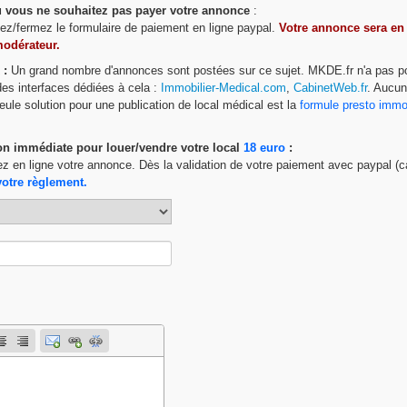
ou vous ne souhaitez pas payer votre annonce
:
ttez/fermez le formulaire de paiement en ligne paypal.
Votre annonce sera en
modérateur.
 :
Un grand nombre d'annonces sont postées sur ce sujet. MKDE.fr n'a pas p
 des interfaces dédiées à cela :
Immobilier-Medical.com
,
CabinetWeb.fr
. Aucu
eule solution pour une publication de local médical est la
formule presto imm
on immédiate pour louer/vendre votre local
18 euro
:
ez en ligne votre annonce. Dès la validation de votre paiement avec paypal (c
votre règlement.