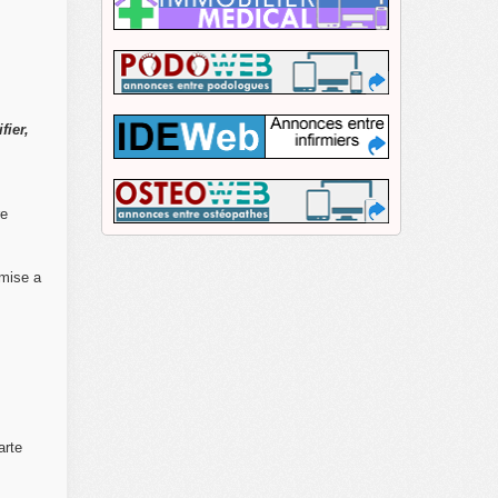
fier,
re
mise a
arte