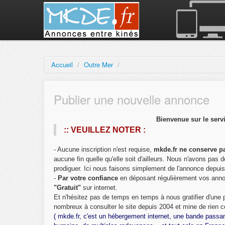
Accueil
/
Outre Mer
/
Publier une nouvelle annonce
Bienvenue sur le serv
:: VEUILLEZ NOTER :
- Aucune inscription n'est requise,
mkde.fr ne conserve pa
aucune fin quelle qu'elle soit d'ailleurs. Nous n'avons pa
prodiguer. Ici nous faisons simplement de l'annonce depui
-
Par votre confiance
en déposant régulièrement vos ann
"Gratuit"
sur internet.
Et n'hésitez pas de temps en temps à nous gratifier d'une
nombreux à consulter le site depuis 2004 et mine de rien c
( mkde.fr, c'est un hébergement internet, une bande passa