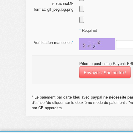
6.194304Mb
format: gif,jpeg,jpg,png
*
Required
Verification manuelle :
*
Price to post using Paypal: 
Envoyer / Soumettre !
* Le paiement par carte bleu avec paypal
ne nécessite pa
d'utiliser/de cliquer sur le deuxième mode de paiement : "
v
par CB apparaitra.