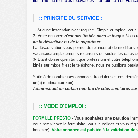
humaine, de multiples redevances... et tout cela en France
:: PRINCIPE DU SERVICE :
1- Aucune inscription n'est requise. Simple et rapide, vou
2- Votre annonce
n'est pas limitée dans le temps
. Vous 
de la désactiver ou de la supprimer.
La désactivation vous permet de relancer et de modifier 
vacances/remplacements récurrents où seules les dates s
3- Etant donné qu'en tant que professionnel votre télépho
kinés sur mkde.fr est le téléphone, nous ne publions pas/j
Suite à de nombreuses annonces frauduleuses ces dernièr
un(e) moderateur(trice).
Administrant un certain nombre de sites similaires sur l
:: MODE D'EMPLOI :
FORMULE PRESTO
- Vous souhaitez une parution im
vous remplissez le formulaire, vous le validez et vous régl
bancaire),
Votre annonce est publiée à la validation de 