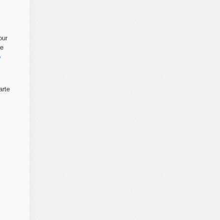
our
ne
o
arte