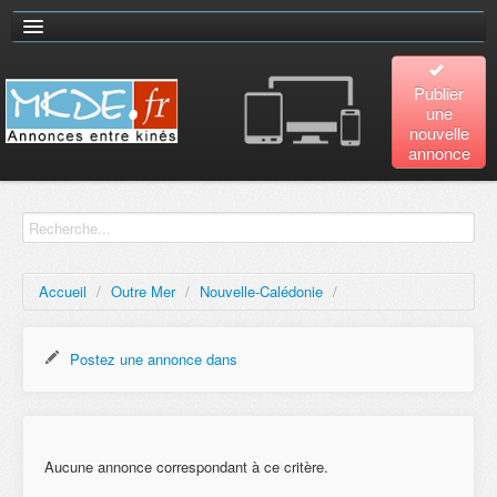
Publier
une
nouvelle
annonce
Accueil
Recherche
avancée
Accueil
/
Outre Mer
/
Nouvelle-Calédonie
/
Plan
du site
Postez une annonce dans
Contact
Aucune annonce correspondant à ce critère.