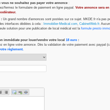
ou vous ne souhaitez pas payer votre annonce
:
ttez/fermez le formulaire de paiement en ligne paypal.
Votre annonce sera en
modérateur.
 :
Un grand nombre d'annonces sont postées sur ce sujet. MKDE.fr n'a pas p
 des interfaces dédiées à cela :
Immobilier-Medical.com
,
CabinetWeb.fr
. Aucu
eule solution pour une publication de local médical est la
formule presto imm
on immédiate pour louer/vendre votre local
18 euro
:
ez en ligne votre annonce. Dès la validation de votre paiement avec paypal (c
votre règlement.