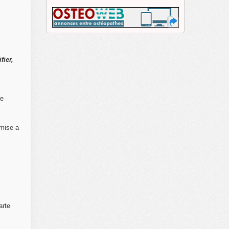
fier,
re
mise a
arte