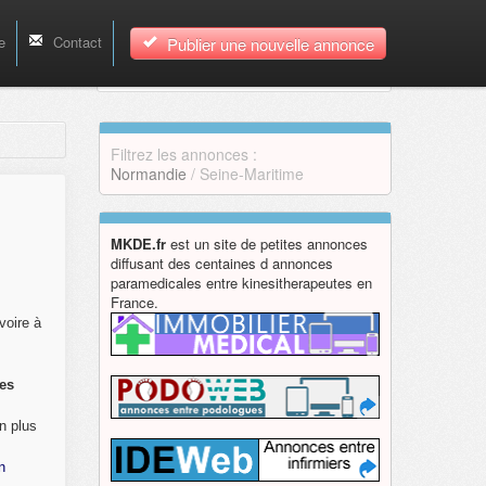
e
Contact
Publier une nouvelle annonce
Filtrez les annonces :
Normandie
/ Seine-Maritime
MKDE.fr
est un site de petites annonces
diffusant des centaines d annonces
paramedicales entre kinesitherapeutes en
France.
voire à
ces
n plus
n