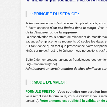
humaine, de multiples redevances... et tout cela en France
:: PRINCIPE DU SERVICE :
1- Aucune inscription n'est requise. Simple et rapide, vou
2- Votre annonce
n'est pas limitée dans le temps
. Vous 
de la désactiver ou de la supprimer.
La désactivation vous permet de relancer et de modifier 
vacances/remplacements récurrents où seules les dates s
3- Etant donné qu'en tant que professionnel votre télépho
kinés sur mkde.fr est le téléphone, nous ne publions pas/j
Suite à de nombreuses annonces frauduleuses ces dernièr
un(e) moderateur(trice).
Administrant un certain nombre de sites similaires sur l
:: MODE D'EMPLOI :
FORMULE PRESTO
- Vous souhaitez une parution im
vous remplissez le formulaire, vous le validez et vous régl
bancaire),
Votre annonce est publiée à la validation de 