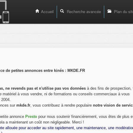
Accueil
Recherche avancée
Plan du sit
ice de petites annonces entre kinés : MKDE.FR
s, ne revends pas et n'utilise pas vos données
à des fins de prospection, 
s de matériel à vous vendre, ni de formations ou conseils commerciaux à vous
s 2004.
onces sur
mkde.fr
, vous contribuez à rendre populaire
notre vision de servi
 petite annonce
Presto
pour nous soutenir financièrement, vous êtes de plus e
ela a maintenant un coût non négligeable. Merci !
nte allouée pour acceder au site rapidement, une maintenance, une modératio