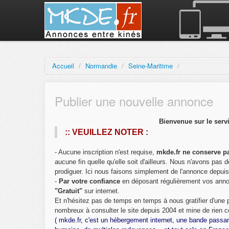
Accueil
/
Normandie
/
Seine-Maritime
/
Publier une nouvelle annonce
Bienvenue sur le serv
:: VEUILLEZ NOTER :
- Aucune inscription n'est requise,
mkde.fr ne conserve pa
aucune fin quelle qu'elle soit d'ailleurs. Nous n'avons pa
prodiguer. Ici nous faisons simplement de l'annonce depui
-
Par votre confiance
en déposant régulièrement vos ann
"Gratuit"
sur internet.
Et n'hésitez pas de temps en temps à nous gratifier d'une
nombreux à consulter le site depuis 2004 et mine de rien c
( mkde.fr, c'est un hébergement internet, une bande passa