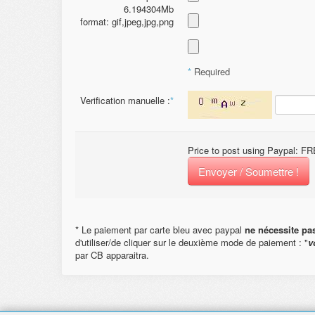
6.194304Mb
format: gif,jpeg,jpg,png
*
Required
Verification manuelle :
*
Price to post using Paypal: 
Envoyer / Soumettre !
* Le paiement par carte bleu avec paypal
ne nécessite pa
d'utiliser/de cliquer sur le deuxième mode de paiement : "
v
par CB apparaitra.