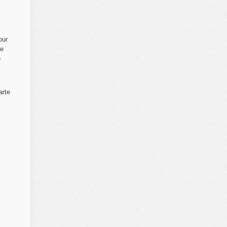
our
ne
o
arte