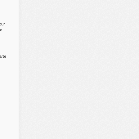
our
ne
o
arte