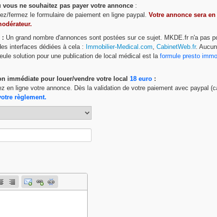
ou vous ne souhaitez pas payer votre annonce
:
ttez/fermez le formulaire de paiement en ligne paypal.
Votre annonce sera en
modérateur.
 :
Un grand nombre d'annonces sont postées sur ce sujet. MKDE.fr n'a pas p
 des interfaces dédiées à cela :
Immobilier-Medical.com
,
CabinetWeb.fr
. Aucu
eule solution pour une publication de local médical est la
formule presto imm
on immédiate pour louer/vendre votre local
18 euro
:
ez en ligne votre annonce. Dès la validation de votre paiement avec paypal (c
votre règlement.