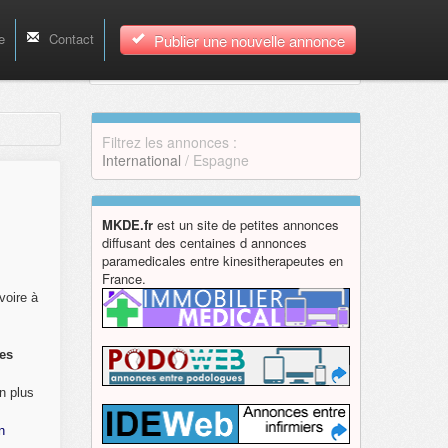
e
Contact
Publier une nouvelle annonce
Filtrez les annonces :
International
/ Espagne
MKDE.fr
est un site de petites annonces
diffusant des centaines d annonces
paramedicales entre kinesitherapeutes en
France.
voire à
ces
n plus
n