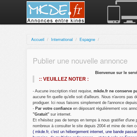
Accueil
/
International
/
Espagne
/
Publier une nouvelle annonce
Bienvenue sur le serv
:: VEUILLEZ NOTER :
- Aucune inscription n'est requise,
mkde.fr ne conserve pa
aucune fin quelle qu'elle soit d'ailleurs. Nous n'avons pa
prodiguer. Ici nous faisons simplement de l'annonce depui
-
Par votre confiance
en déposant régulièrement vos ann
"Gratuit"
sur internet.
Et n'hésitez pas de temps en temps à nous gratifier d'une
nombreux à consulter le site depuis 2004 et mine de rien c
( mkde.fr, c'est un hébergement internet, une bande passa