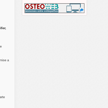
fier,
re
mise a
arte