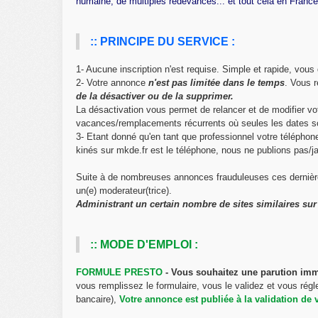
humaine, de multiples redevances... et tout cela en France
:: PRINCIPE DU SERVICE :
1- Aucune inscription n'est requise. Simple et rapide, vou
2- Votre annonce
n'est pas limitée dans le temps
. Vous 
de la désactiver ou de la supprimer.
La désactivation vous permet de relancer et de modifier 
vacances/remplacements récurrents où seules les dates s
3- Etant donné qu'en tant que professionnel votre télépho
kinés sur mkde.fr est le téléphone, nous ne publions pas/j
Suite à de nombreuses annonces frauduleuses ces dernièr
un(e) moderateur(trice).
Administrant un certain nombre de sites similaires sur l
:: MODE D'EMPLOI :
FORMULE PRESTO
- Vous souhaitez une parution im
vous remplissez le formulaire, vous le validez et vous régl
bancaire),
Votre annonce est publiée à la validation de 