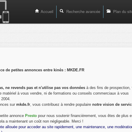
Accueil
Recherche avancée
Plan du sit
ice de petites annonces entre kinés : MKDE.FR
s, ne revends pas et n'utilise pas vos données
à des fins de prospection, 
s de matériel à vous vendre, ni de formations ou conseils commerciaux à vous
s 2004.
onces sur
mkde.fr
, vous contribuez à rendre populaire
notre vision de servi
 petite annonce
Presto
pour nous soutenir financièrement, vous êtes de plus e
ela a maintenant un coût non négligeable. Merci !
nte allouée pour acceder au site rapidement, une maintenance, une modératio