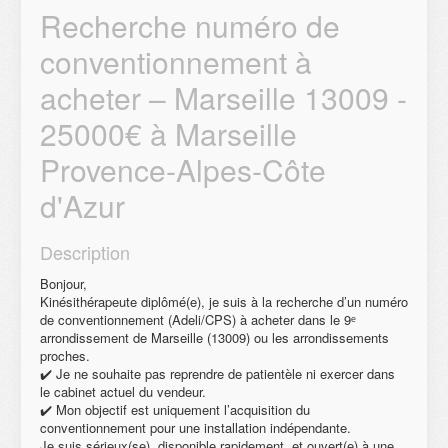
Recherche numéro de
conventionnement à
acheter – Marseille 13009 -
25000€ à Marseille
Provence-Alpes-Côte
d'Azur
Description
Bonjour,
Kinésithérapeute diplômé(e), je suis à la recherche d’un numéro
de conventionnement (Adeli/CPS) à acheter dans le 9ᵉ
arrondissement de Marseille (13009) ou les arrondissements
proches.
✔️ Je ne souhaite pas reprendre de patientèle ni exercer dans
le cabinet actuel du vendeur.
✔️ Mon objectif est uniquement l’acquisition du
conventionnement pour une installation indépendante.
Je suis sérieux(se), disponible rapidement, et ouvert(e) à une