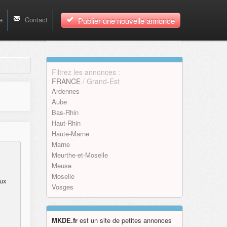
e
Contact
Publier une nouvelle annonce
Filtrez les annonces :
FRANCE
/ Grand-Est
Ardennes
Aube
Bas-Rhin
Haut-Rhin
Haute-Marne
Marne
Meurthe-et-Moselle
Meuse
Moselle
eux
Vosges
MKDE.fr
est un site de petites annonces