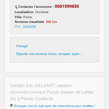
0681999856
Contactez l'annonceur :
Localisation:
Occitanie
Ville:
Pérols
Annonce visualisée
696 fois.
Prix:
25000€
Partager
Reporter une annonce fictive, arnaque, spam...
Contact Eric DELSART: cession
conventionnement Perols (bassin de Lattes
34) à Pérols Occitanie
Envoyez moi un mail avec les instructions pour modifier /