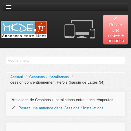
Publier
une
nouvelle
annonce
Accueil
Recherche
avancée
Accueil
/
Cessions / Installations
/
cession conventionnement Perols (bassin de Lattes 34)
Plan
du site
Annonces de Cessions / Installations entre kinésitérapeutes.
Postez une annonce dans Cessions / Installations
Contact