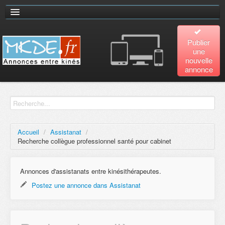
Publier
une
nouvelle
annonce
Accueil
Recherche
avancée
Accueil
/
Assistanat
/
Recherche collègue professionnel santé pour cabinet
Plan
du site
Annonces d'assistanats entre kinésithérapeutes.
Postez une annonce dans Assistanat
Contact