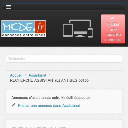
Publier
une
nouvelle
annonce
Accueil
Recherche
avancée
Accueil
/
Assistanat
/
RECHERCHE ASSISTANT(E) ANTIBES 06160
Plan
du site
Annonces d'assistanats entre kinésithérapeutes.
Postez une annonce dans Assistanat
Contact