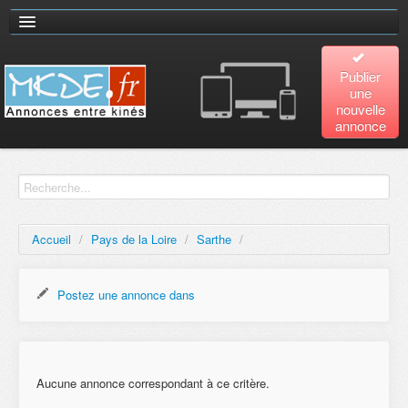
Publier
une
nouvelle
annonce
Accueil
Recherche
avancée
Accueil
/
Pays de la Loire
/
Sarthe
/
Plan
du site
Postez une annonce dans
Contact
Aucune annonce correspondant à ce critère.