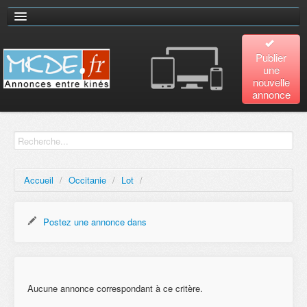
Publier
une
nouvelle
annonce
Accueil
Recherche
avancée
Accueil
/
Occitanie
/
Lot
/
Plan
du site
Postez une annonce dans
Contact
Aucune annonce correspondant à ce critère.