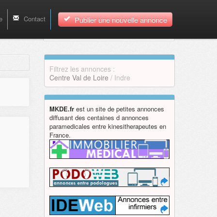
e
Contact
Publier une nouvelle annonce
Filtrez les annonces :
Centre Val de Loire
/ Indre
MKDE.fr
est un site de petites annonces
diffusant des centaines d annonces
paramedicales entre kinesitherapeutes en
France.