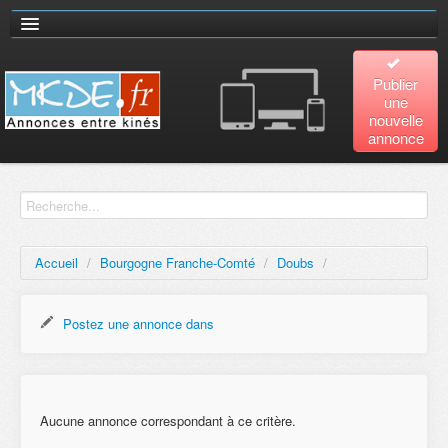
Publier
une
nouvelle
annonce
Accueil
Recherche
avancée
Accueil
/
Bourgogne Franche-Comté
/
Doubs
/
Plan
du site
Postez une annonce dans
Contact
Aucune annonce correspondant à ce critère.