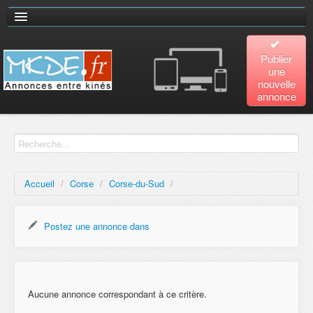
Publier
une
nouvelle
annonce
Accueil
Recherche
avancée
Accueil
/
Corse
/
Corse-du-Sud
/
Plan
du site
Postez une annonce dans
Contact
Aucune annonce correspondant à ce critère.