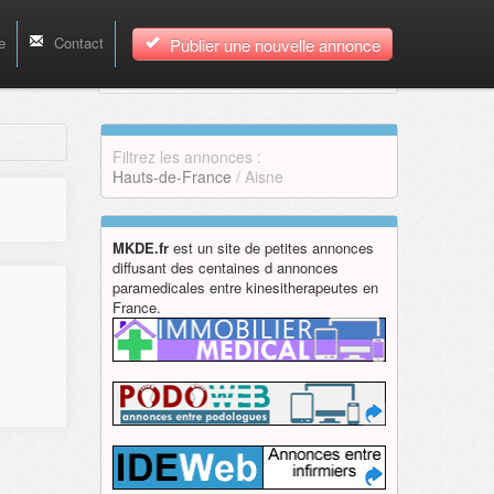
e
Contact
Publier une nouvelle annonce
Filtrez les annonces :
Hauts-de-France
/ Aisne
MKDE.fr
est un site de petites annonces
diffusant des centaines d annonces
paramedicales entre kinesitherapeutes en
France.